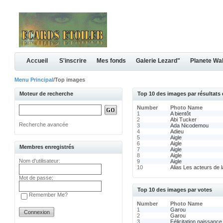
Accueil
S'inscrire
Mes fonds
Galerie Lezard"
Planete Wa
Menu Principal
/Top images
Moteur de recherche
Top 10 des images par résultats
Number
Photo Name
1
A bientôt
2
Abi Tucker
Recherche avancée
3
Ada Nicodemou
4
Adieu
5
Aigle
6
Aigle
Membres enregistrés
7
Aigle
8
Aigle
Nom d'utilisateur:
9
Aigle
10
Alias Les acteurs de l
Mot de passe:
Top 10 des images par votes
Remember Me?
Number
Photo Name
1
Garou
2
Garou
3
Félicitation naissance