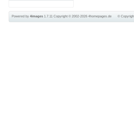
Powered by
4images
1.7.11
Copyright © 2002-2026
4homepages.de
© Copyrig