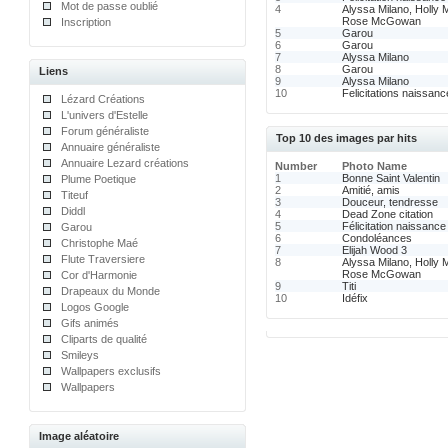
Mot de passe oublié
4
Alyssa Milano, Holly
Rose McGowan
Inscription
5
Garou
6
Garou
7
Alyssa Milano
8
Garou
Liens
9
Alyssa Milano
10
Felicitations naissanc
Lézard Créations
L'univers d'Estelle
Forum généraliste
Top 10 des images par hits
Annuaire généraliste
Annuaire Lezard créations
Number
Photo Name
1
Bonne Saint Valentin
Plume Poetique
2
Amitié, amis
Titeuf
3
Douceur, tendresse
Diddl
4
Dead Zone citation
5
Félicitation naissance
Garou
6
Condoléances
Christophe Maé
7
Elijah Wood 3
Flute Traversiere
8
Alyssa Milano, Holly
Rose McGowan
Cor d'Harmonie
9
Titi
Drapeaux du Monde
10
Idéfix
Logos Google
Gifs animés
Cliparts de qualité
Smileys
Wallpapers exclusifs
Wallpapers
Image aléatoire