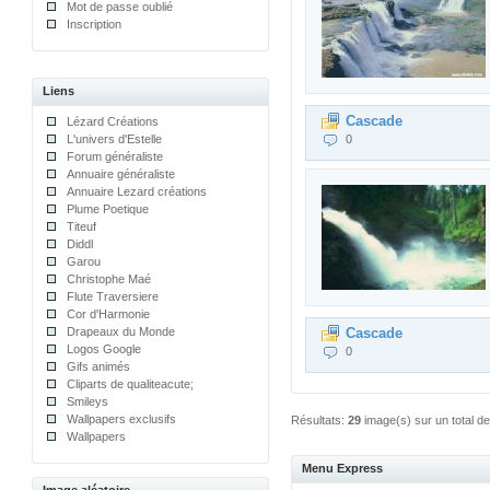
Mot de passe oublié
Inscription
Liens
Cascade
Lézard Créations
L'univers d'Estelle
0
Forum généraliste
Annuaire généraliste
Annuaire Lezard créations
Plume Poetique
Titeuf
Diddl
Garou
Christophe Maé
Flute Traversiere
Cor d'Harmonie
Drapeaux du Monde
Cascade
Logos Google
0
Gifs animés
Cliparts de qualiteacute;
Smileys
Wallpapers exclusifs
Résultats:
29
image(s) sur un total d
Wallpapers
Menu Express