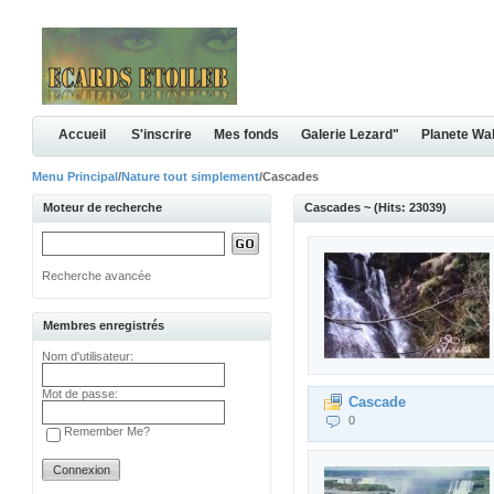
Accueil
S'inscrire
Mes fonds
Galerie Lezard"
Planete Wa
Menu Principal
/
Nature tout simplement
/Cascades
Moteur de recherche
Cascades ~ (Hits: 23039)
Recherche avancée
Membres enregistrés
Nom d'utilisateur:
Mot de passe:
Cascade
0
Remember Me?