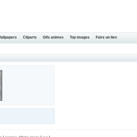
Wallpapers
Cliparts
Gifs animes
Top images
Faire un lien