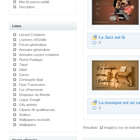
Mot de passe oublié
Inscription
Liens
Lézard Créations
Le Jazz est là
L'univers d'Estelle
0
Forum généraliste
Annuaire généraliste
Annuaire Lezard créations
Plume Poetique
Titeuf
Diddl
Garou
Christophe Maé
Flute Traversiere
Cor d'Harmonie
Drapeaux du Monde
Logos Google
La musique est un c
Gifs animés
0
Cliparts de qualiteacute;
Smileys
Wallpapers exclusifs
Wallpapers
Résultats:
12
image(s) sur un total d