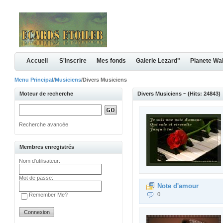
Accueil
S'inscrire
Mes fonds
Galerie Lezard"
Planete Wa
Menu Principal
/
Musiciens
/Divers Musiciens
Moteur de recherche
Divers Musiciens ~ (Hits: 24843)
Recherche avancée
Membres enregistrés
Nom d'utilisateur:
Mot de passe:
Note d'amour
0
Remember Me?