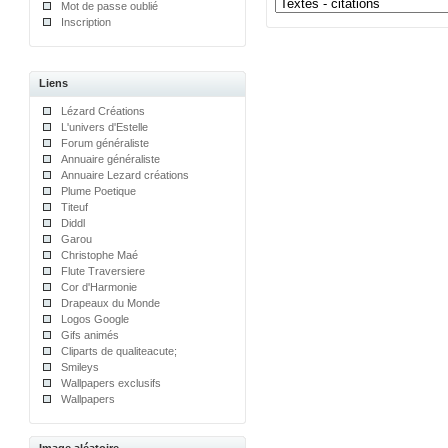
Mot de passe oublié
Inscription
Liens
Lézard Créations
L'univers d'Estelle
Forum généraliste
Annuaire généraliste
Annuaire Lezard créations
Plume Poetique
Titeuf
Diddl
Garou
Christophe Maé
Flute Traversiere
Cor d'Harmonie
Drapeaux du Monde
Logos Google
Gifs animés
Cliparts de qualiteacute;
Smileys
Wallpapers exclusifs
Wallpapers