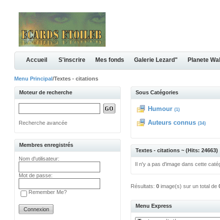
Accueil
S'inscrire
Mes fonds
Galerie Lezard"
Planete Wa
Menu Principal
/Textes - citations
Moteur de recherche
Sous Catégories
Humour
(1)
Auteurs connus
Recherche avancée
(34)
Membres enregistrés
Textes - citations ~ (Hits: 24663)
Nom d'utilisateur:
Il n'y a pas d'image dans cette caté
Mot de passe:
Résultats:
0
image(s) sur un total de
Remember Me?
Menu Express