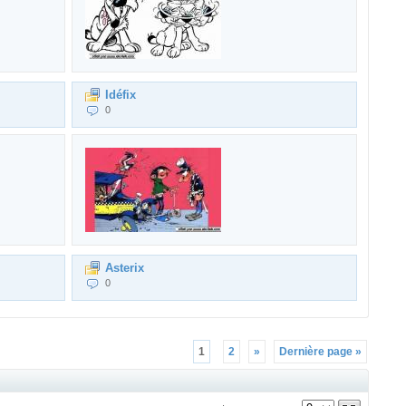
Idéfix
0
Asterix
0
1
2
»
Dernière page »