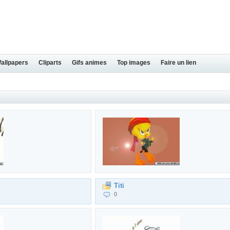
Wallpapers
Cliparts
Gifs animes
Top images
Faire un lien
Titi
0