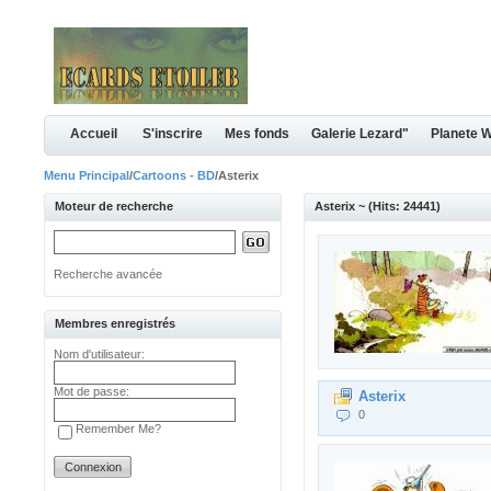
Accueil
S'inscrire
Mes fonds
Galerie Lezard"
Planete 
Menu Principal
/
Cartoons - BD
/Asterix
Moteur de recherche
Asterix ~ (Hits: 24441)
Recherche avancée
Membres enregistrés
Nom d'utilisateur:
Mot de passe:
Asterix
0
Remember Me?