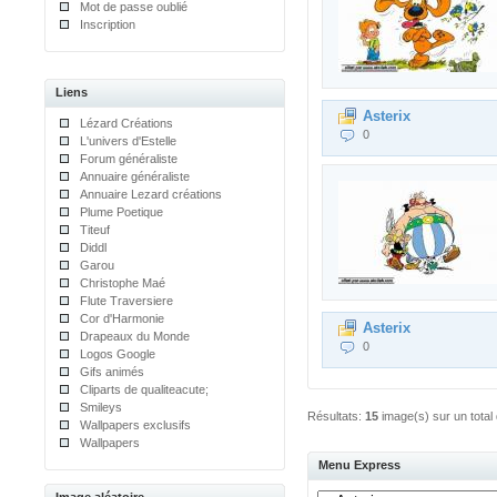
Mot de passe oublié
Inscription
Liens
Asterix
Lézard Créations
0
L'univers d'Estelle
Forum généraliste
Annuaire généraliste
Annuaire Lezard créations
Plume Poetique
Titeuf
Diddl
Garou
Christophe Maé
Flute Traversiere
Cor d'Harmonie
Asterix
Drapeaux du Monde
0
Logos Google
Gifs animés
Cliparts de qualiteacute;
Smileys
Résultats:
15
image(s) sur un total
Wallpapers exclusifs
Wallpapers
Menu Express