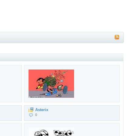
Asterix
0