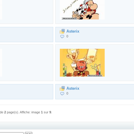
Asterix
0
Asterix
0
 de
2
page(s). Affiche: image
1
sur
9
.